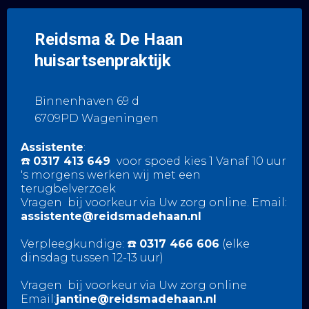
Reidsma & De Haan
huisartsenpraktijk
Binnenhaven 69 d
6709PD Wageningen
Assistente
:
☎️
0317 413 649
voor spoed kies 1
Vanaf 10 uur
's morgens werken wij met een
terugbelverzoek
Vragen bij voorkeur via Uw zorg online. Email:
assistente@reidsmadehaan.nl
Verpleegkundige: ☎️
0317 466 606
(elke
dinsdag tussen 12-13 uur)
Vragen bij voorkeur via Uw zorg online
Email:
jantine@reidsmadehaan.nl