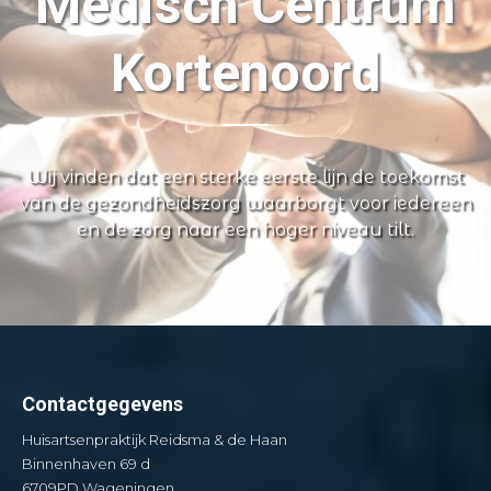
Medisch Centrum
Kortenoord
Wij vinden dat een sterke eerste lijn de toekomst
van de gezondheidszorg waarborgt voor iedereen
en de zorg naar een hoger niveau tilt.
Contactgegevens
Huisartsenpraktijk Reidsma & de Haan
Binnenhaven 69 d
6709PD Wageningen