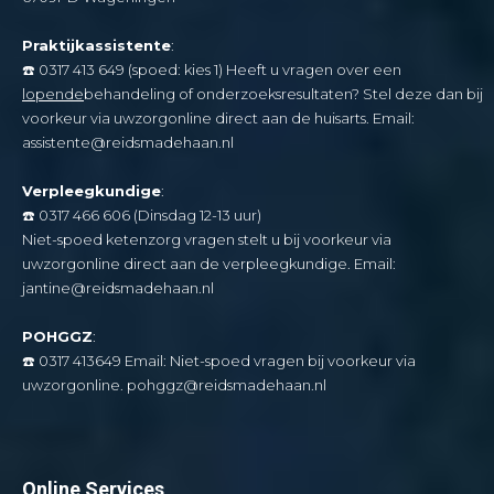
Praktijkassistente
:
☎️
0317 413 649 (spoed: kies 1) Heeft u vragen over een
lopende
behandeling of onderzoeksresultaten? Stel deze dan bij
voorkeur via uwzorgonline direct aan de huisarts. Email:
assistente@reidsmadehaan.nl
Verpleegkundige
:
☎️
0317 466 606 (Dinsdag 12-13 uur
)
Niet-spoed ketenzorg vragen stelt u bij voorkeur via
uwzorgonline direct aan de verpleegkundige. Email:
jantine@reidsmadehaan.nl
POHGGZ
:
☎️
0317 413649 Email: Niet-spoed vragen bij voorkeur via
uwzorgonline.
pohggz@reidsmadehaan.nl
Online Services