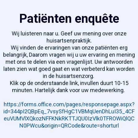
Patiënten enquête
Wij luisteren naar u. Geef uw mening over onze
huisartsenpraktijk.
Wij vinden de ervaringen van onze patiënten erg
belangrijk, Daarom vragen wij u uw ervaring en mening
met ons te delen via een vragenlijst. Uw antwoorden
laten zien wat goed gaat en wat verbeterd kan worden
in de huisartsenzorg.
Klik op de onderstaande link, invullen duurt 10-15
minuten. Hartelijk dank voor uw medewerking.
https://forms.office.com/pages/responsepage.aspx?
id=344pI2QBpEq_7vsySfHgC1VBMqUenDhLuI35_4CF
euVUMVlXQkozNFFKNkRKTTJQU0IzVlk0TFROWiQlQC
N0PWcu&origin=QRCode&route=shorturl