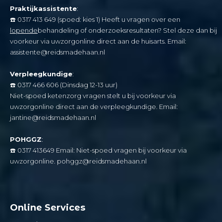
Praktijkassistente
:
☎️
0317 413 649 (spoed: kies 1) Heeft u vragen over een
lopende
behandeling of onderzoeksresultaten? Stel deze dan bij
voorkeur via uwzorgonline direct aan de huisarts. Email:
assistente@reidsmadehaan.nl
Verpleegkundige
:
☎️
0317 466 606 (Dinsdag 12-13 uur
)
Niet-spoed ketenzorg vragen stelt u bij voorkeur via
uwzorgonline direct aan de verpleegkundige. Email:
jantine@reidsmadehaan.nl
POHGGZ
:
☎️
0317 413649 Email: Niet-spoed vragen bij voorkeur via
uwzorgonline.
pohggz@reidsmadehaan.nl
Online Services